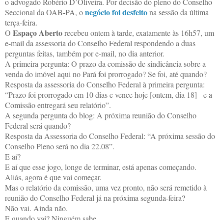
o advogado Robério D’Oliveira. Por decisão do pleno do Conselho
negócio foi desfeito
Seccional da OAB-PA, o
na sessão da última
terça-feira.
Espaço Aberto
O
recebeu ontem à tarde, exatamente às 16h57, um
e-mail da assessoria do Conselho Federal respondendo a duas
perguntas feitas, também por e-mail, no dia anterior.
A primeira pergunta: O prazo da comissão de sindicância sobre a
venda do imóvel aqui no Pará foi prorrogado? Se foi, até quando?
Resposta da assessoria do Conselho Federal à primeira pergunta:
“Prazo foi prorrogado em 10 dias e vence hoje [ontem, dia 18] - e a
Comissão entregará seu relatório”.
A segunda pergunta do blog: A próxima reunião do Conselho
Federal será quando?
Resposta da Assessoria do Conselho Federal: “A próxima sessão do
Conselho Pleno será no dia
22.08”
.
E aí?
E aí que esse jogo, longe de terminar, está apenas começando.
Aliás, agora é que vai começar.
Mas o relatório da comissão, uma vez pronto, não será remetido à
reunião do Conselho Federal já na próxima segunda-feira?
Não vai. Ainda não.
E quando vai? Ninguém sabe.