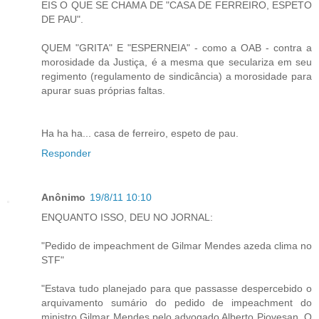
EIS O QUE SE CHAMA DE "CASA DE FERREIRO, ESPETO
DE PAU".
QUEM "GRITA" E "ESPERNEIA" - como a OAB - contra a
morosidade da Justiça, é a mesma que seculariza em seu
regimento (regulamento de sindicância) a morosidade para
apurar suas próprias faltas.
Ha ha ha... casa de ferreiro, espeto de pau.
Responder
Anônimo
19/8/11 10:10
ENQUANTO ISSO, DEU NO JORNAL:
"Pedido de impeachment de Gilmar Mendes azeda clima no
STF"
"Estava tudo planejado para que passasse despercebido o
arquivamento sumário do pedido de impeachment do
ministro Gilmar Mendes pelo advogado Alberto Piovesan. O