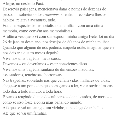
Alegre, no oeste do Pará.
Descrevia paisagens, mencionava datas e nomes de dezenas de
pessoas – sobretudo dos
trocentos
parentes -, recordava-lhes os
hábitos, relatava aventuras, tudo.
Era uma espécie de memorialista da família – com uma ótima
memória, como convém aos memorialistas.
A última vez que o vi com sua esposa, minha amiga Ivete, foi no dia
26 de janeiro deste ano, nos festejos de 60 anos de minha mulher.
Quando que alguém de nós poderia, naquela noite, imaginar que ele
nos deixaria quatro meses depois?
Vivemos uma tragédia, meus caros.
Devemos – ou deveríamos – estar conscientes disso.
Vivemos uma tragédia sanitária de dimensões inauditas,
assustadoras, tenebrosas, horrorosas.
Nas tragédias, sobretudo nas que ceifam vidas, milhares de vidas,
chega-se a um ponto em que começamos a ler, ver e ouvir números
todo dia, a todo minuto, a toda hora.
E vamos reagindo diante dos números – de infectados, de mortos –
como se isso fosse a coisa mais banal do mundo.
Até que se vai um amigo, um vizinho, um colega de trabalho.
Até que se vai um familiar.