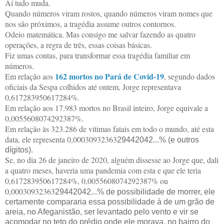
Aí tudo muda.
Quando números viram rostos, quando números viram nomes que
nos são próximos, a tragédia assume outros contornos.
Odeio matemática. Mas consigo me salvar fazendo as quatro
operações, a regra de três, essas coisas básicas.
Fiz umas contas, para transformar essa tragédia familiar em
números.
162 mortos no Pará de Covid-19
Em relação aos
, segundo dados
oficiais da Sespa colhidos até ontem, Jorge representava
0,617283950617284%.
Em relação aos 17.983 mortos no Brasil inteiro, Jorge equivale a
0,0055608074292387%.
Em relação às 323.286 de vítimas fatais em todo o mundo, até esta
data, ele representa 0,00030932363
29442042...% (e outros
dígitos).
Se, no dia 26 de janeiro de 2020, alguém dissesse ao Jorge que, dali
a quatro meses, haveria uma pandemia com esta e que ele teria
0,617283950617284%, 0,0055608074292387% ou
0,00030932363
29442042...% de possibilidade de morrer, ele
certamente compararia essa possibilidade à de um grão de
areia, no Afeganistão, ser levantado pelo vento e vir se
acomodar no teto do prédio onde ele morava, no bairro do