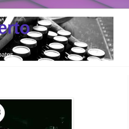
erto
bates