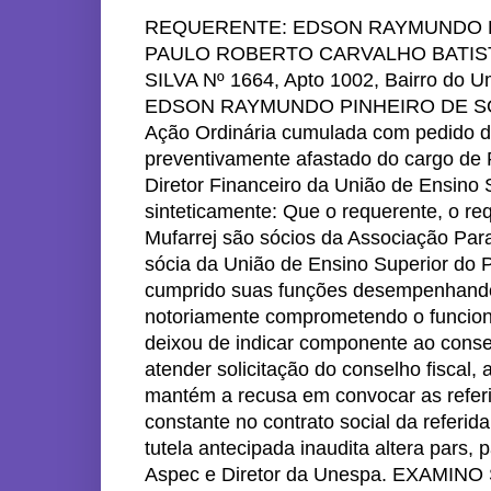
REQUERENTE: EDSON RAYMUNDO P
PAULO ROBERTO CARVALHO BATISTA,
SILVA Nº 1664, Apto 1002, Bairro do Um
EDSON RAYMUNDO PINHEIRO DE SOUZA 
Ação Ordinária cumulada com pedido de 
preventivamente afastado do cargo de 
Diretor Financeiro da União de Ensino
sinteticamente: Que o requerente, o re
Mufarrej são sócios da Associação Par
sócia da União de Ensino Superior do
cumprido suas funções desempenhando
notoriamente comprometendo o funciona
deixou de indicar componente ao consel
atender solicitação do conselho fiscal,
mantém a recusa em convocar as refer
constante no contrato social da referid
tutela antecipada inaudita altera pars,
Aspec e Diretor da Unespa. EXAMINO S