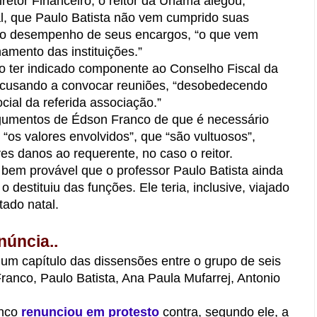
retor Financeiro, o reitor da Unama alegou,
al, que Paulo Batista não vem cumprido suas
no desempenho de seus encargos, “o que vem
mento das instituições.”
o ter indicado componente ao Conselho Fiscal da
 recusando a convocar reuniões, “desobedecendo
cial da referida associação.”
rgumentos de Édson Franco de que é necessário
 “os valores envolvidos”, que “são vultuosos”,
es danos ao requerente, no caso o reitor.
 bem provável que o professor Paulo Batista ainda
o destituiu das funções. Ele teria, inclusive, viajado
ado natal.
úncia..
um capítulo das dissensões entre o grupo de seis
anco, Paulo Batista, Ana Paula Mufarrej, Antonio
anco
renunciou em protesto
contra, segundo ele, a