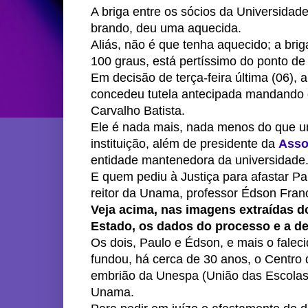
A briga entre os sócios da Universid
brando, deu uma aquecida.
Aliás, não é que tenha aquecido; a brig
100 graus, está pertíssimo do ponto de 
Em decisão de terça-feira última (06), a
concedeu tutela antecipada mandando d
Carvalho Batista.
Ele é nada mais, nada menos do que um
instituição, além de presidente da
Asso
entidade mantenedora da universidade
E quem pediu à Justiça para afastar P
reitor da Unama, professor Édson Fran
Veja acima, nas imagens extraídas do
Estado, os dados do processo e a de
Os dois, Paulo e Édson, e mais o falec
fundou, há cerca de 30 anos, o Centro
embrião da Unespa (União das Escolas 
Unama.