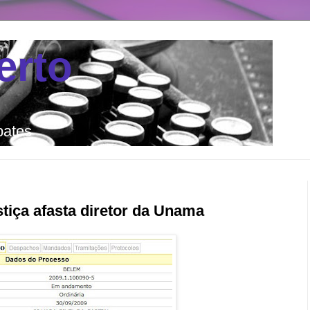
erto
bates
tiça afasta diretor da Unama