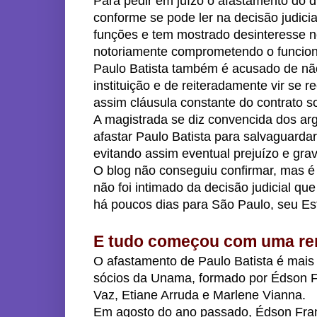
Para pedir em juízo o afastamento do di
conforme se pode ler na decisão judici
funções e tem mostrado desinteresse 
notoriamente comprometendo o funciona
Paulo Batista também é acusado de nã
instituição e de reiteradamente vir se
assim cláusula constante do contrato so
A magistrada se diz convencida dos a
afastar Paulo Batista para salvaguardar
evitando assim eventual prejuízo e grav
O blog não conseguiu confirmar, mas é
não foi intimado da decisão judicial que 
há poucos dias para São Paulo, seu Est
E tudo começou com uma ren
O afastamento de Paulo Batista é mais 
sócios da Unama, formado por Édson Fr
Vaz, Etiane Arruda e Marlene Vianna.
Em agosto do ano passado, Édson Fr