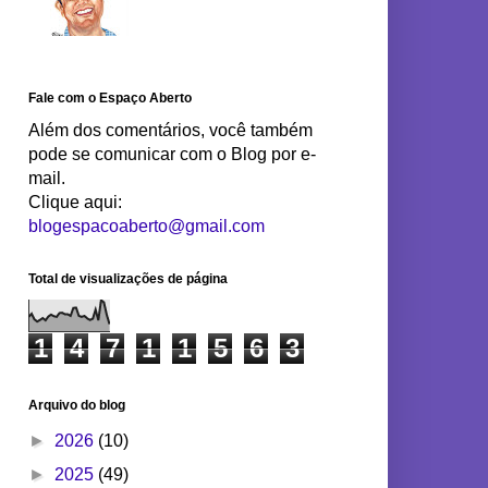
Fale com o Espaço Aberto
Além dos comentários, você também
pode se comunicar com o Blog por e-
mail.
Clique aqui:
blogespacoaberto@gmail.com
Total de visualizações de página
1
4
7
1
1
5
6
3
Arquivo do blog
►
2026
(10)
►
2025
(49)