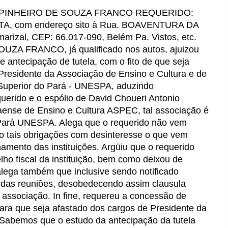
INHEIRO DE SOUZA FRANCO REQUERIDO:
 com endereço sito à Rua. BOAVENTURA DA
arizal, CEP: 66.017-090, Belém Pa. Vistos, etc.
FRANCO, já qualificado nos autos, ajuizou
antecipação de tutela, com o fito de que seja
Presidente da Associação de Ensino e Cultura e de
 Superior do Pará - UNESPA, aduzindo
querido e o espólio de David Choueri Antonio
aense de Ensino e Cultura ASPEC, tal associação é
 Pará UNESPA. Alega que o requerido não vem
 tais obrigações com desinteresse o que vem
mento das instituições. Argüiu que o requerido
ho fiscal da instituição, bem como deixou de
 alega também que inclusive sendo notificado
idas reuniões, desobedecendo assim clausula
a associação. In fine, requereu a concessão de
 para que seja afastado dos cargos de Presidente da
abemos que o estudo da antecipação da tutela