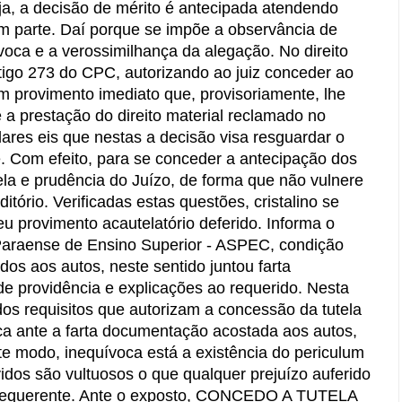
ja, a decisão de mérito é antecipada atendendo
em parte. Daí porque se impõe a observância de
voca e a verossimilhança da alegação. No direito
 artigo 273 do CPC, autorizando ao juiz conceder ao
um provimento imediato que, provisoriamente, lhe
 a prestação do direito material reclamado no
elares eis que nestas a decisão visa resguardar o
te. Com efeito, para se conceder a antecipação dos
tela e prudência do Juízo, de forma que não vulnere
itório. Verificadas estas questões, cristalino se
eu provimento acautelatório deferido. Informa o
araense de Ensino Superior - ASPEC, condição
os aos autos, neste sentido juntou farta
 providência e explicações ao requerido. Nesta
dos requisitos que autorizam a concessão da tutela
fica ante a farta documentação acostada aos autos,
 modo, inequívoca está a existência do periculum
idos são vultuosos o que qualquer prejuízo auferido
 requerente. Ante o exposto, CONCEDO A TUTELA