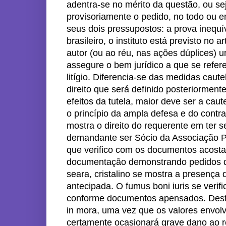
adentra-se no mérito da questão, ou se
provisoriamente o pedido, no todo ou 
seus dois pressupostos: a prova inequí
brasileiro, o instituto está previsto no
autor (ou ao réu, nas ações dúplices) 
assegure o bem jurídico a que se refere
litígio. Diferencia-se das medidas caut
direito que será definido posteriormen
efeitos da tutela, maior deve ser a cau
o princípio da ampla defesa e do contrad
mostra o direito do requerente em ter s
demandante ser Sócio da Associação P
que verifico com os documentos acostad
documentação demonstrando pedidos de
seara, cristalino se mostra a presença 
antecipada. O fumus boni iuris se veri
conforme documentos apensados. Deste
in mora, uma vez que os valores envolv
certamente ocasionará grave dano ao