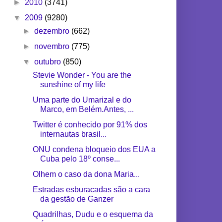
►
2010
(3741)
▼
2009
(9280)
►
dezembro
(662)
►
novembro
(775)
▼
outubro
(850)
Stevie Wonder - You are the
sunshine of my life
Uma parte do Umarizal e do
Marco, em Belém.Antes, ...
Twitter é conhecido por 91% dos
internautas brasil...
ONU condena bloqueio dos EUA a
Cuba pelo 18º conse...
Olhem o caso da dona Maria...
Estradas esburacadas são a cara
da gestão de Ganzer
Quadrilhas, Dudu e o esquema da